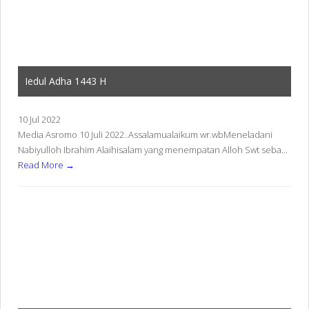
Iedul Adha 1443 H
10 Jul 2022
Media Asromo 10 Juli 2022..Assalamualaikum wr.wbMeneladani
Nabiyulloh Ibrahim Alaihisalam yang menempatan Alloh Swt seba...
Read More →