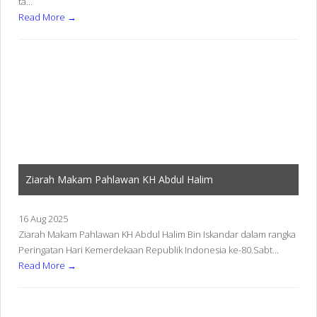
ta...
Read More →
Ziarah Makam Pahlawan KH Abdul Halim
16 Aug 2025
Ziarah Makam Pahlawan KH Abdul Halim Bin Iskandar dalam rangka
Peringatan Hari Kemerdekaan Republik Indonesia ke-80.Sabt...
Read More →