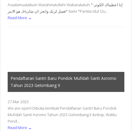
Assalamualaikum Warahmatullahi Wabarakatuh.*إنا اعطيناك الكوثر-
فصل لربك وانحر-ان شانءك هو الابتر* Kami *Panitia Idul Qu...
Read More →
Pendaftaran Santri Baru Pondok Mufidah Santi Asromo
Tahun 2023 Gelombang II
27 Mar 2023
We are open! Dibuka kembali Pendaftaran Santri Baru Pondok
Mufidah Santi Asromo Tahun 2023 Gelombang II &nbsp; Waktu
Pend...
Read More →