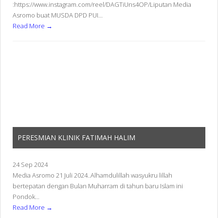
:https://www.instagram.com/reel/DAGTiUns4OP/Liputan Media
Asromo buat MUSDA DPD PUI...
Read More →
PERESMIAN KLINIK FATIMAH HALIM
24 Sep 2024
Media Asromo 21 Juli 2024..Alhamdulillah wasyukru lillah
bertepatan dengan Bulan Muharram di tahun baru Islam ini
Pondok...
Read More →