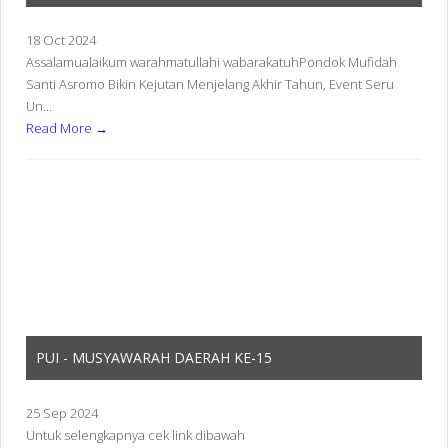
18 Oct 2024
Assalamualaikum warahmatullahi wabarakatuhPondok Mufidah
Santi Asromo Bikin Kejutan Menjelang Akhir Tahun, Event Seru
Un...
Read More →
PUI - MUSYAWARAH DAERAH KE-15
25 Sep 2024
Untuk selengkapnya cek link dibawah