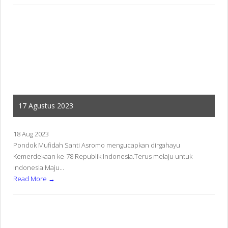
17 Agustus 2023
18 Aug 2023
Pondok Mufidah Santi Asromo mengucapkan dirgahayu
Kemerdekaan ke-78 Republik Indonesia.Terus melaju untuk
Indonesia Maju...
Read More →