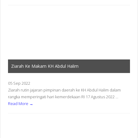
Ziarah Ke Makam KH Abdul Halim
05 Sep 2022
Ziarah rutin jajaran pimpinan daerah ke KH Abdul Halim dalam
rangka memperingati hari kemerdekaan RI 17 Agustus 2022 ...
Read More →