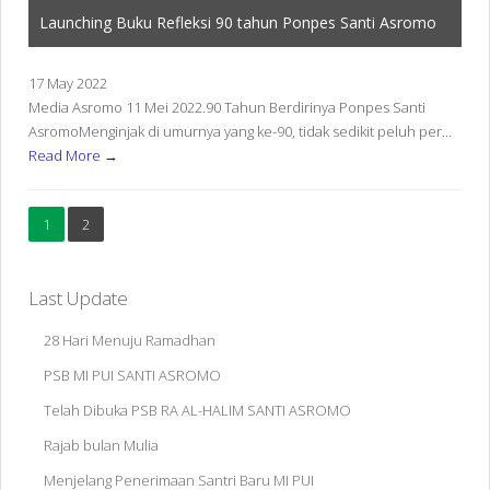
Launching Buku Refleksi 90 tahun Ponpes Santi Asromo
17 May 2022
Media Asromo 11 Mei 2022.90 Tahun Berdirinya Ponpes Santi
AsromoMenginjak di umurnya yang ke-90, tidak sedikit peluh per...
Read More →
1
2
Last Update
28 Hari Menuju Ramadhan
PSB MI PUI SANTI ASROMO
Telah Dibuka PSB RA AL-HALIM SANTI ASROMO
Rajab bulan Mulia
Menjelang Penerimaan Santri Baru MI PUI