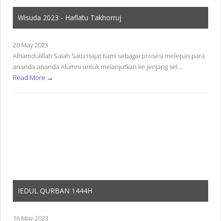
Wisuda 2023 - Haflatu Takhorruj
20 May 2023
Alhamdulillah Salah Satu Hajat Kami sebagai prosesi melepas para
ananda-ananda Alumni untuk melanjutkan ke jenjang sel...
Read More →
IEDUL QURBAN 1444H
16 May 2023