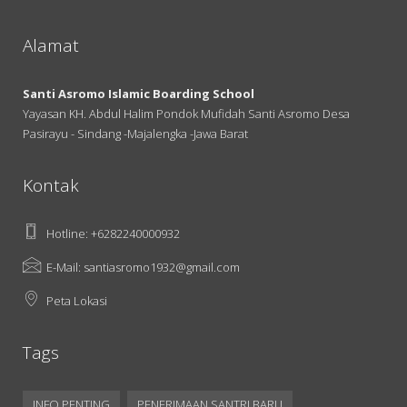
Alamat
Santi Asromo Islamic Boarding School
Yayasan KH. Abdul Halim Pondok Mufidah Santi Asromo Desa
Pasirayu - Sindang -Majalengka -Jawa Barat
Kontak
Hotline: +6282240000932
E-Mail: santiasromo1932@gmail.com
Peta Lokasi
Tags
INFO PENTING
PENERIMAAN SANTRI BARU