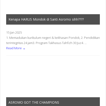
Kenapa HARUS Mondok di Santi Asromo sihh????
15 Jan 2025
1. Memadukan kurikulum negeri & kekhasan Pondok, 2. Pendidikan
terintegritas 24 jam3. Program Takhasus Tahfizh 30 Juz4. ...
Read More →
ASROMO GOT THE CHAMPIONS