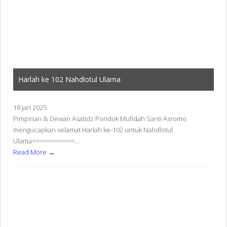
Harlah ke 102 Nahdlotul Ulama
18 Jan 2025
Pimpinan & Dewan Asatidz Pondok Mufidah Santi Asromo
mengucapkan selamat Harlah ke-102 untuk Nahdlotul
Ulama============...
Read More →