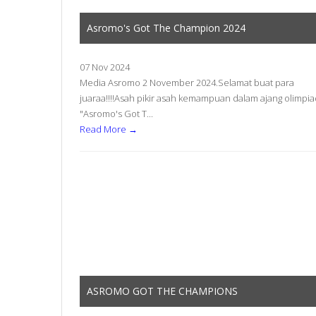
Asromo's Got The Champion 2024
07 Nov 2024
Media Asromo 2 November 2024.Selamat buat para
juaraa!!!!Asah pikir asah kemampuan dalam ajang olimpi
"Asromo's Got T...
Read More →
ASROMO GOT THE CHAMPIONS