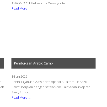
ASROMO.Clik Belowhttps://www.youtu...
Read More →
Pembukaan Arabic Camp
14 Jan 2025
h
Senin 13 Januari 2025 bertempat di Aula terbuka "Aziz
lah
Halim" berjalan dengan setelah dimulainya tahun ajaran
Baru, Pondo...
Read More →