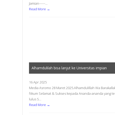
Jamian------...
Read More →
Alhamdulilah bisa lanjut ke Universitas impian
16 Apr 2025
Media Asromo 28 Maret 2025.Alhamdulillah Wa Barakalla
fiikum Selamat & Sukses kepada Ananda-ananda yang te
lulus S...
Read More →