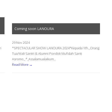
Coming soon LANOURA
29 Nov 2024
h
*SPECTACULAR SHOW LANOURA 2024*Kepada Yth._Orang
Tua/Wali Santri & Alumni Pondok Mufidah Santi
Asromo_.*_Assalamualaikum...
Read More →