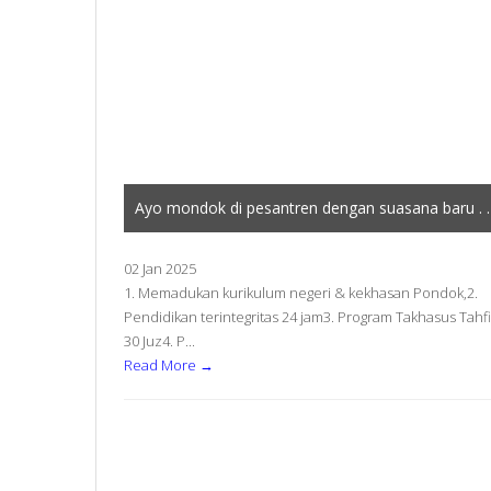
Ayo mondok di pesantren dengan suasana baru . . 
02 Jan 2025
1. Memadukan kurikulum negeri & kekhasan Pondok,2.
Pendidikan terintegritas 24 jam3. Program Takhasus Tahf
30 Juz4. P...
Read More →