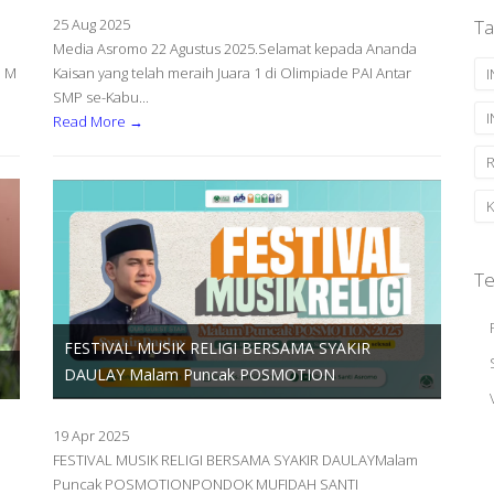
25 Aug 2025
Ta
i
Media Asromo 22 Agustus 2025.Selamat kepada Ananda
a M
Kaisan yang telah meraih Juara 1 di Olimpiade PAI Antar
SMP se-Kabu...
Read More →
R
Te
FESTIVAL MUSIK RELIGI BERSAMA SYAKIR
DAULAY Malam Puncak POSMOTION
19 Apr 2025
FESTIVAL MUSIK RELIGI BERSAMA SYAKIR DAULAYMalam
Puncak POSMOTIONPONDOK MUFIDAH SANTI