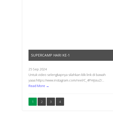
SUPERCAMP HARI KE-1
25 Sep 2024
Untuk video selengkapnya silahkan klik link di bawah
yaaa:https://www.instagram.com/reel/C_4PHiJsiuZ/...
Read More →
1
2
3
4