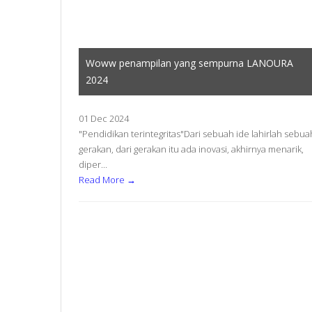
Woww penampilan yang sempurna LANOURA
2024
01 Dec 2024
"Pendidikan terintegritas"Dari sebuah ide lahirlah sebua
gerakan, dari gerakan itu ada inovasi, akhirnya menarik,
diper...
Read More →