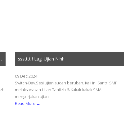
.
ssstttt ! Lagi Ujian Nihh
09 Dec 2024
Switch-Day.Sesi ujian sudah berubah. Kali ini Santri SMP
izh
melaksanakan Ujian Tahfizh & Kakak-kakak SMA
mengerjakan ujian ...
Read More →