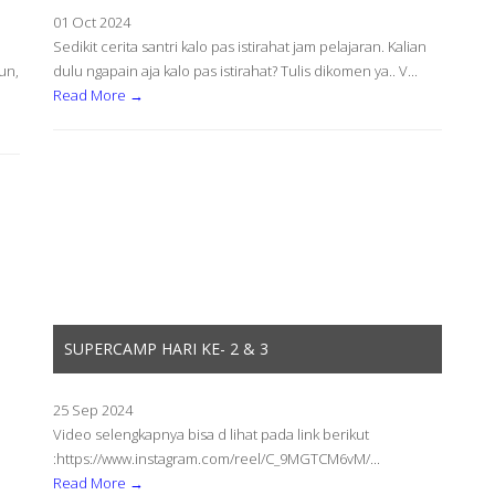
01 Oct 2024
Sedikit cerita santri kalo pas istirahat jam pelajaran. Kalian
un,
dulu ngapain aja kalo pas istirahat? Tulis dikomen ya.. V...
Read More →
SUPERCAMP HARI KE- 2 & 3
25 Sep 2024
Video selengkapnya bisa d lihat pada link berikut
:https://www.instagram.com/reel/C_9MGTCM6vM/...
Read More →