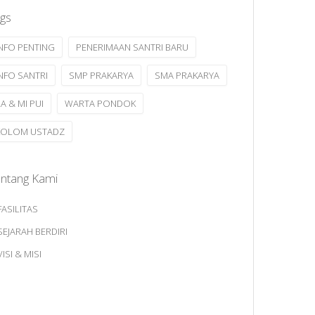
gs
INFO PENTING
PENERIMAAN SANTRI BARU
INFO SANTRI
SMP PRAKARYA
SMA PRAKARYA
A & MI PUI
WARTA PONDOK
KOLOM USTADZ
ntang Kami
FASILITAS
SEJARAH BERDIRI
VISI & MISI