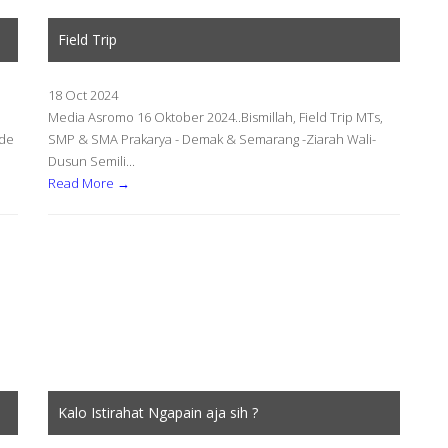
Field Trip
18 Oct 2024
Media Asromo 16 Oktober 2024..Bismillah, Field Trip MTs,
ade
SMP & SMA Prakarya - Demak & Semarang -Ziarah Wali-
Dusun Semili...
Read More →
Kalo Istirahat Ngapain aja sih ?