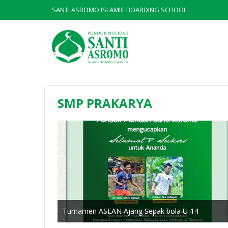
SANTI ASROMO ISLAMIC BOARDING SCHOOL
SMP PRAKARYA
Turnamen ASEAN Ajang Sepak bola U-14